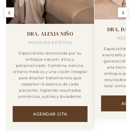
‹
›
DRA. DA
DRA. ALEXIA NIÑO
MEDIC
MEDICINA ESTÉTICA
Especialista 
Especialista reconocida por su
avanzada y tr
enfoque natural, ético y
generación. S
personalizado. Combina ciencia,
alta tecnol
criterio médico y una visión integral
enfoque pers
para diseñar tratamientos que
resultados su
respetan la esencia de cada
total armoní
paciente, logrando resultados
armónicos, sutiles y duraderos.
AGE
AGENDAR CITA